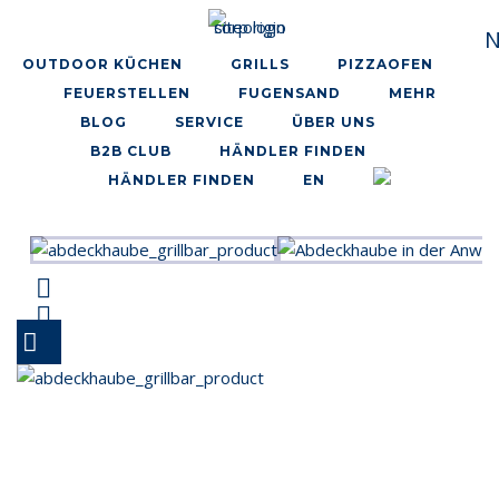
Skip
N
to
OUTDOOR KÜCHEN
GRILLS
PIZZAOFEN
content
FEUERSTELLEN
FUGENSAND
MEHR
BLOG
SERVICE
ÜBER UNS
B2B CLUB
HÄNDLER FINDEN
HÄNDLER FINDEN
EN